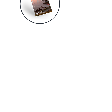
INNSBRUCK
WELCOME CARD
Des entreprises partenaires
sélectionnées vous fournissent la
Welcome Card: c'est notre carte d'hôte
pour les visiteurs de la région
d'Innsbruck.
Il offre un accès gratuit et réduit à de
nombreuses activités de loisirs. Y
compris les sports, de la natation au
patinage sur glace ou une balade en
transports en commun ou en
téléphérique. Les institutions culturelles
telles que les musées sont également
incluses dans l'offre.
Notre
Welcome Card
est le compagnon
idéal pour les visites touristiques, les